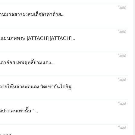
โพสต์
านมวลสารผงสมเด็จจิรดาด้วย...
โพสต์
คุณแมนภพพระ [ATTACH] [ATTACH]...
โพสต์
นตาอ๋อย เทพฤทธิ์ย่ามแดง...
โพสต์
วายให้หลวงพ่อแดง วัดเขาบันไดอิฐ...
โพสต์
ปากคนเท่านั้น "...
โพสต์
 อาจ...