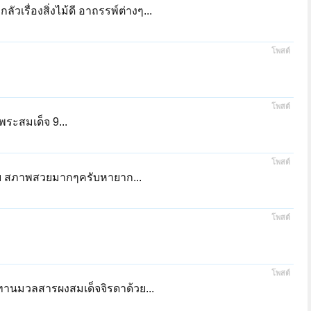
เรื่องสิ่งไม้ดี อาถรรพ์ต่างๆ...
โพสต์
โพสต์
พระสมเด็จ 9...
โพสต์
ับ สภาพสวยมากๆครับหายาก...
โพสต์
โพสต์
ทานมวลสารผงสมเด็จจิรดาด้วย...