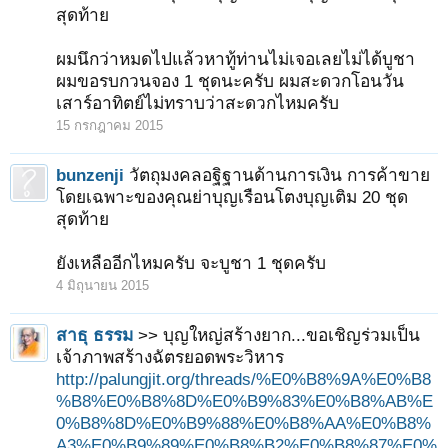
สุดท้าย
ผมนึกว่าหมดไปแล้วหาทู้ท่านไม่เจอเลยไม่ได้บูชา
ผมขอรบกวนจอง 1 ชุดนะครับ ผมสะดวกโอนวัน
เสาร์อาทิตย์ไม่ทราบว่าสะดวกไหมครับ
15 กรกฎาคม 2015
bunzenji
วัตถุมงคลอฐิฐานด้านการเงิน การค้าขาย
โดยเฉพาะของคุณย่าบุญเรือนโตงบุญเติม 20 ชุด
สุดท้าย
ยังเหลืออีกไหมครับ จะบูชา 1 ชุดครับ
4 มิถุนายน 2015
สาธุ ธรรม
>> บุญใหญ่สร้างยาก...ขอเชิญร่วมเป็น
เจ้าภาพสร้างฉัตรยอดพระวิหาร
http://palungjit.org/threads/%E0%B8%9A%E0%B8
%B8%E0%B8%8D%E0%B9%83%E0%B8%AB%E
0%B8%8D%E0%B9%88%E0%B8%AA%E0%B8%
A3%E0%B9%89%E0%B8%B2%E0%B8%87%E0%