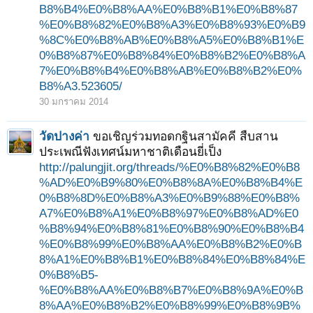
B8%B4%E0%B8%AA%E0%B8%B1%E0%B8%87
%E0%B8%82%E0%B8%A3%E0%B8%93%E0%B9
%8C%E0%B8%AB%E0%B8%A5%E0%B8%B1%E
0%B8%87%E0%B8%84%E0%B8%B2%E0%B8%A
7%E0%B8%B4%E0%B8%AB%E0%B8%B2%E0%
B8%A3.523605/
30 มกราคม 2014
วัดปางค่า
ขอเชิญร่วมทอดกฐินสามัคคี สืบสาน
ประเพณีฟังเทศน์มหาชาติเดือนยี่เป็ง
http://palungjit.org/threads/%E0%B8%82%E0%B8
%AD%E0%B9%80%E0%B8%8A%E0%B8%B4%E
0%B8%8D%E0%B8%A3%E0%B9%88%E0%B8%
A7%E0%B8%A1%E0%B8%97%E0%B8%AD%E0
%B8%94%E0%B8%81%E0%B8%90%E0%B8%B4
%E0%B8%99%E0%B8%AA%E0%B8%B2%E0%B
8%A1%E0%B8%B1%E0%B8%84%E0%B8%84%E
0%B8%B5-
%E0%B8%AA%E0%B8%B7%E0%B8%9A%E0%B
8%AA%E0%B8%B2%E0%B8%99%E0%B8%9B%