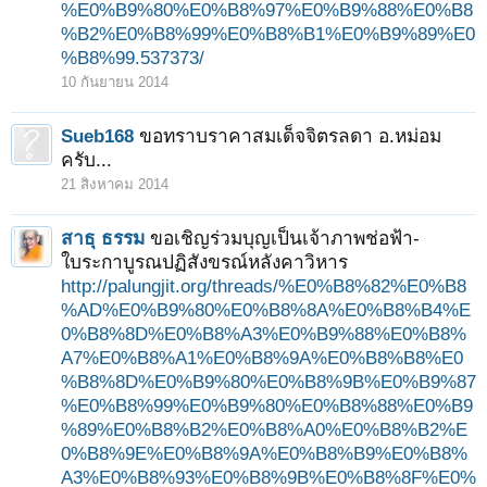
%E0%B9%80%E0%B8%97%E0%B9%88%E0%B8
%B2%E0%B8%99%E0%B8%B1%E0%B9%89%E0
%B8%99.537373/
10 กันยายน 2014
Sueb168
ขอทราบราคาสมเด็จจิตรลดา อ.หม่อม
ครับ...
21 สิงหาคม 2014
สาธุ ธรรม
ขอเชิญร่วมบุญเป็นเจ้าภาพช่อฟ้า-
ใบระกาบูรณปฏิสังขรณ์หลังคาวิหาร
http://palungjit.org/threads/%E0%B8%82%E0%B8
%AD%E0%B9%80%E0%B8%8A%E0%B8%B4%E
0%B8%8D%E0%B8%A3%E0%B9%88%E0%B8%
A7%E0%B8%A1%E0%B8%9A%E0%B8%B8%E0
%B8%8D%E0%B9%80%E0%B8%9B%E0%B9%87
%E0%B8%99%E0%B9%80%E0%B8%88%E0%B9
%89%E0%B8%B2%E0%B8%A0%E0%B8%B2%E
0%B8%9E%E0%B8%9A%E0%B8%B9%E0%B8%
A3%E0%B8%93%E0%B8%9B%E0%B8%8F%E0%