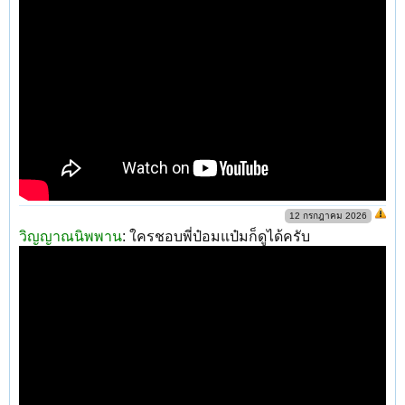
12 กรกฎาคม 2026
วิญญาณนิพพาน
:
ใครชอบพี่ป๋อมแป๋มก็ดูได้ครับ