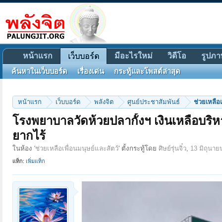
หน้าแรก
มีอะไรใหม่
วิดีโอ
รูปภา
เว็บบอร์ด
ค้นหาในเว็บบอร์ด
เรื่องเด่น
กระทู้และโพสต์ล่าสุด
หน้าแรก
เว็บบอร์ด
พลังจิต
ศูนย์ประชาสัมพันธ์
ช่วยเหลือเ
โรงพยาบาลวัดห้วยปลากั้งฯ เงินเหลือบริหาร
ยากไร้
ในห้อง '
ช่วยเหลือเพื่อนมนุษย์และสัตว์
' ตั้งกระทู้โดย
ศิษย์รุ่นจิ๋ว
,
13 มิถุนาย
แท็ก:
เพิ่มแท็ก