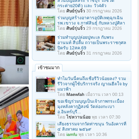
สวนปัญอิสสระ ราชบุรี ไถ่ชีวิต
กระต่าย20ตัว เเละ วัว4ตัว
โดย
ศิษย์รุ่นจิ๋ว
30 กรกฎาคม 2026
ร่วมบุญสร้างอาคารอุบัติเหตุฉุกเฉิน
รพ.เขาวง จ.กาฬสินธุ์ กับหลวงปู่ศิลา
โดย
ศิษย์รุ่นจิ๋ว
29 กรกฎาคม 2026
ร่วมทําบุญปล่อยปูทะเล กับพระ
อานนท์ สีปลื้ม ถวายเป็นพระราชกุศล
ปิดรับ 12สค.69
โดย
ศิษย์รุ่นจิ๋ว
31 กรกฎาคม 2026
เข้าชมมาก
ทำไมวันนี้คนถึงเชื่อรีวิวน้อยลง? รวม
รีวิวจากผู้ใช้บริการจริง ญาณฮีลใจ by
แมวฟ้า
โดย
Maewfah
เมื่อวาน เวลา 00:13
ขอเชิญร่วมบุญเป็นเจ้าภาพกระเบื้อง
มุงหลังคากุฏิสงฆ์ วัดล่องกะเบา
อ.อินทร์บุรี...
โดย
ไข่หวานน้อย
พุธ เวลา 07:30
เสียงธรรมจากวัดท่าขนุน วันอังคารที่
๔ สิงหาคม ๒๕๖๙
โดย
iamfu
พุธ เวลา 10:36