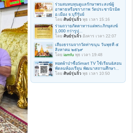
ร่วมสมทบทุนดูแลรักษาพระสงฆ์ผู้
อาพาธหรือชราภาพ วัดประชานิรมิต
อ.เมือง จ.บุรีรัมย์
โดย
ศิษย์รุ่นจิ๋ว
พุธ เวลา 15:16
ร่วมถวายภัตตาหารแด่พระภิกษุสงฆ์
1,000 กว่ารูป...
โดย
ศิษย์รุ่นจิ๋ว
อังคาร เวลา 22:07
เสียงธรรมจากวัดท่าขนุน วันพุธที่ ๕
สิงหาคม ๒๕๖๙
โดย
iamfu
พุธ เวลา 19:48
ทอดผ้าป่าซื้อSmart TV ใช้เรียน&สอน
พัดลมห้องเรียน พัฒนาสถานศึกษา...
โดย
ศิษย์รุ่นจิ๋ว
พุธ เวลา 10:50