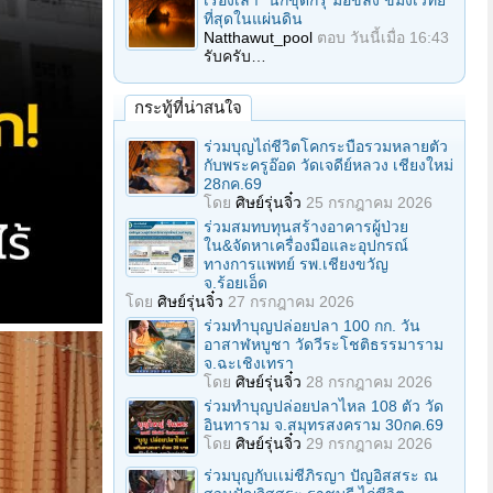
เรื่องเล่า "นักขุดกรุ"มือขลัง ขมังเวทย์
ที่สุดในแผ่นดิน
Natthawut_pool
ตอบ
วันนี้เมื่อ 16:43
รับครับ…
กระทู้ที่น่าสนใจ
ร่วมบุญไถ่ชีวิตโคกระบือรวมหลายตัว
กับพระครูอ๊อด วัดเจดีย์หลวง เชียงใหม่
28กค.69
โดย
ศิษย์รุ่นจิ๋ว
25 กรกฎาคม 2026
ร่วมสมทบทุนสร้างอาคารผู้ป่วย
ใน&จัดหาเครื่องมือและอุปกรณ์
ทางการแพทย์ รพ.เชียงขวัญ
จ.ร้อยเอ็ด
โดย
ศิษย์รุ่นจิ๋ว
27 กรกฎาคม 2026
ร่วมทําบุญปล่อยปลา 100 กก. วัน
อาสาฬหบูชา วัดวีระโชติธรรมาราม
จ.ฉะเชิงเทรา
โดย
ศิษย์รุ่นจิ๋ว
28 กรกฎาคม 2026
ร่วมทําบุญปล่อยปลาไหล 108 ตัว วัด
อินทาราม จ.สมุทรสงคราม 30กค.69
โดย
ศิษย์รุ่นจิ๋ว
29 กรกฎาคม 2026
ร่วมบุญกับเเม่ชีภิรญา ปัญอิสสระ ณ