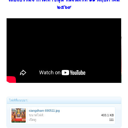
๒๕๖๙
ไฟล์ที่แนบมา:
siangdham 690511.jpg
ขนาดไฟล์:
403.1 KB
เปิดดู:
111