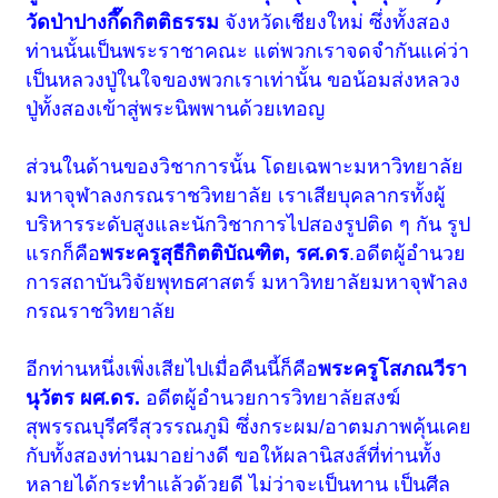
วัดป่าปางกึ๊ดกิตติธรรม
จังหวัดเชียงใหม่ ซึ่งทั้งสอง
ท่านนั้นเป็นพระราชาคณะ แต่พวกเราจดจำกันแค่ว่า
เป็นหลวงปู่ในใจของพวกเราเท่านั้น ขอน้อมส่งหลวง
ปู่ทั้งสองเข้าสู่พระนิพพานด้วยเทอญ
ส่วนในด้านของวิชาการนั้น โดยเฉพาะมหาวิทยาลัย
มหาจุฬาลงกรณราชวิทยาลัย เราเสียบุคลากรทั้งผู้
บริหารระดับสูงและนักวิชาการไปสองรูปติด ๆ กัน รูป
แรกก็คือ
พระครูสุธีกิตติบัณฑิต, รศ.ดร
.อดีตผู้อำนวย
การสถาบันวิจัยพุทธศาสตร์ มหาวิทยาลัยมหาจุฬาลง
กรณราชวิทยาลัย
อีกท่านหนึ่งเพิ่งเสียไปเมื่อคืนนี้ก็คือ
พระครูโสภณวีรา
นุวัตร ผศ.ดร.
อดีตผู้อำนวยการวิทยาลัยสงฆ์
สุพรรณบุรีศรีสุวรรณภูมิ ซึ่งกระผม/อาตมภาพคุ้นเคย
กับทั้งสองท่านมาอย่างดี ขอให้ผลานิสงส์ที่ท่านทั้ง
หลายได้กระทำแล้วด้วยดี ไม่ว่าจะเป็นทาน เป็นศีล