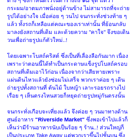
ต่าง ๆ ซึ่งกำหนดไว้ในตารางถึง ๑๘ จุด แต่ว่า
กระผม/อาตมภาพนั่งอยู่ด้านข้าง ไม่สามารถที่จะถ่าย
รูปได้อย่างใจ เมื่อค่อย ๆ วนไป จนกระทั่งช่วงท้าย ๆ
แล้ว ทั้งรถก็เหลือแต่คณะของเราเท่านั้น ที่ย้อนกลับ
มาลงยังสถานที่เดิม และด้วยความ "คาใจ" จึงขอเดิน
วนเพื่อถ่ายรูปแก้ตัวใหม่..!
โดยเฉพาะโบสถ์คริสต์ ซึ่งเป็นที่เลื่องลือกันมาก เนื่อง
เพราะว่าตอนนี้ได้ทำเป็นกระดาษแข็งรูปโบสถ์ครอบ
สถานที่เดิมเอาไว้ก่อน เนื่องจากว่าเสียหายเพราะ
แผ่นดินไหวแล้วยังซ่อมไม่เสร็จ พวกเราค่อย ๆ เดิน
ถ่ายรูปทั้งสถานที่ ต้นไม้ ใบหญ้า เลาะรอยรถรางไป
เรื่อย ๆ เห็นตรงไหนสวยก็หยุดถ่ายรูปหมู่กันตรงนั้น
จนกระทั่งเกือบจะเที่ยงแล้ว จึงค่อย ๆ วนมาทางด้าน
ศูนย์อาหาร
"Riverside Market"
ซึ่งพอเข้าไปแล้วก็
เห็นว่ามีร้านอาหารนับเป็นร้อย ๆ ร้าน..! ส่วนใหญ่ก็
เป็นประเภท Take Away แต่พวกเราขึ้นไปชั้นบน ซึ่ง