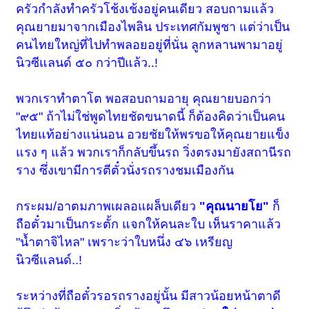
ครัวกำลังทำครัวโช้งเช้งอยู่คนเดียว สอบถามแล้ว
คุณยายมาจากเมืองไพลิน ประเทศกัมพูชา แต่ว่าเป็น
คนไทยใหญ่ที่ไปทำพลอยอยู่ที่นั่น ลูกหลานพามาอยู่
นิวซีแลนด์ ๕๐ กว่าปีแล้ว..!
พวกเราทำตาโต พอสอบถามอายุ คุณยายบอกว่า
"๙๕" ถ้าไม่ใช่พูดไทยชัดขนาดนี้ ก็ต้องคิดว่าเป็นคน
ไทยแท้อย่างแน่นอน อวยชัยให้พรขอให้คุณยายแข็ง
แรง ๆ แล้ว พวกเราก็กลับขึ้นรถ วิ่งตรงมายังสถานีรถ
ราง ซึ่งเขามีการตีตั๋วนั่งรถรางชมเมืองกัน
กระผม/อาตมภาพเผลอแผล็บเดียว
"คุณนายโย"
ก็
ถือตั๋วมาเป็นกระตั้ก แจกให้คนละใบ เห็นราคาแล้ว
"น้ำตาจิไหล" เพราะว่าใบหนึ่ง ๔๖ เหรียญ
นิวซีแลนด์..!
ระหว่างที่ถือตั๋วรอรถรางอยู่นั้น มีสาวน้อยหน้าตาดี