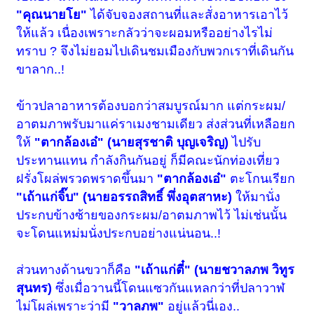
"คุณนายโย"
ได้จับจองสถานที่และสั่งอาหารเอาไว้
ให้แล้ว เนื่องเพราะกลัวว่าจะผอมหรืออย่างไรไม่
ทราบ ? จึงไม่ยอมไปเดินชมเมืองกับพวกเราที่เดินกัน
ขาลาก..!
ข้าวปลาอาหารต้องบอกว่าสมบูรณ์มาก แต่กระผม/
อาตมภาพรับมาแค่ราเมงชามเดียว ส่งส่วนที่เหลือยก
ให้
"ตากล้องเอ๋" (นายสุรชาติ บุญเจริญ)
ไปรับ
ประทานแทน กำลังกินกันอยู่ ก็มีคณะนักท่องเที่ยว
ฝรั่งโผล่พรวดพราดขึ้นมา
"ตากล้องเอ๋"
ตะโกนเรียก
"เถ้าแก่จิ๊บ" (นายอรรถสิทธิ์ พึ่งอุตสาหะ)
ให้มานั่ง
ประกบข้างซ้ายของกระผม/อาตมภาพไว้ ไม่เช่นนั้น
จะโดนแหม่มนั่งประกบอย่างแน่นอน..!
ส่วนทางด้านขวาก็คือ
"เถ้าแก่ตี๋" (นายชวาลภพ วิทูร
สุนทร)
ซึ่งเมื่อวานนี้โดนแซวกันแหลกว่าที่ปลาวาฬ
ไม่โผล่เพราะว่ามี
"วาลภพ"
อยู่แล้วนี่เอง..