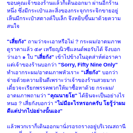
ขอบคุณเจ้าของร้านแล้วก็เดินออกมา ผ่านอีกร้าน
หนึ่ง ซึ่งมีกระเป๋าและสิ่งของกระจุกกระจิกขายอยู่
เห็นมีกระเป๋าสตางค์ใบเล็ก จึงหยิบขึ้นมาด้วยความ
สนใจ
"เสี่ยกัง"
ถามว่าจะเอาหรือไม่ ? กระผม/อาตมภาพ
ดูราคาแล้ว ๕๙ เหรียญนิวซีแลนด์พอรับได้ จึงบอก
ว่าเอา ๑ ใบ
"เสี่ยกัง"
เข้าไปข้างในอุตส่าห์ต่อราคา
แต่เจ้าของร้านบอกว่า
"Sorry, Fifty Nine Only"
ทำเอากระผม/อาตมภาพหัวเราะ
"เสี่ยกัง"
บอกว่า
จ่ายด้วยความยินดีเพราะว่าเจ้าของร้านสวยมาก
เดี๋ยวจะเรียกพรรคพวกให้มาซื้อหาด้วย กระผม/
อาตมภาพถามว่า
"คุณนายโย"
ได้ยินจะเป็นอย่างไร
หนอ ? เสี่ยกังบอกว่า
"ไม่มีอะไรหรอกครับ โยรู้ว่าผม
ดีแต่ปากไปอย่างนั้นเอง"
แล้วพวกเราก็เดินออกมานั่งรอรถรางอยู่บริเวณสถานี