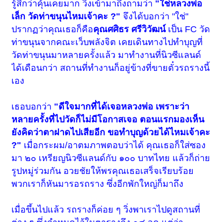
รู้สึกว่าคุ้นเคยมาก วิ่งเข้ามาถึงถามว่า
"ใช่หลวงพ่อ
เล็ก วัดท่าขนุนไหมเจ้าคะ ?"
จึงได้บอกว่า "ใช่"
ปรากฏว่าคุณเธอก็คือ
คุณศศิธร ศรีวิวัฒน์
เป็น FC วัด
ท่าขนุนจากคณะเว็บพลังจิต เคยเดินทางไปทำบุญที่
วัดท่าขนุนมาหลายครั้งแล้ว มาทำงานที่นิวซีแลนด์
ได้เดือนกว่า สถานที่ทำงานก็อยู่ข้างที่ขายตั๋วรถรางนี้
เอง
เธอบอกว่า
"ดีใจมากที่ได้เจอหลวงพ่อ เพราะว่า
หลายครั้งที่ไปวัดก็ไม่มีโอกาสเจอ ตอนแรกมองเห็น
ยังคิดว่าตาฝาดไปเสียอีก ขอทำบุญด้วยได้ไหมเจ้าคะ
?"
เมื่อกระผม/อาตมภาพตอบว่าได้ คุณเธอก็ใส่ซอง
มา ๒๐ เหรียญนิวซีแลนด์กับ ๑๐๐ บาทไทย แล้วก็ถ่าย
รูปหมู่ร่วมกัน อวยชัยให้พรคุณเธอเสร็จเรียบร้อย
พวกเราก็หันมารอรถราง ซึ่งอีกพักใหญ่ก็มาถึง
เมื่อขึ้นไปแล้ว รถรางก็ค่อย ๆ วิ่งพาเราไปดูสถานที่