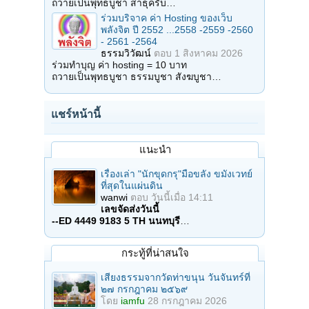
ถวายเป็นพุทธบูชา สาธุครับ…
ร่วมบริจาค ค่า Hosting ของเว็บ
พลังจิต ปี 2552 ...2558 -2559 -2560
- 2561 -2564
ธรรมวิวัฒน์
ตอบ
1 สิงหาคม 2026
ร่วมทำบุญ ค่า hosting = 10 บาท
ถวายเป็นพุทธบูชา ธรรมบูชา สังฆบูชา…
แชร์หน้านี้
แนะนำ
เรื่องเล่า "นักขุดกรุ"มือขลัง ขมังเวทย์
ที่สุดในแผ่นดิน
wanwi
ตอบ
วันนี้เมื่อ 14:11
เลขจัดส่งวันนี้
--ED 4449 9183 5 TH นนทบุรี
…
กระทู้ที่น่าสนใจ
เสียงธรรมจากวัดท่าขนุน วันจันทร์ที่
๒๗ กรกฎาคม ๒๕๖๙
โดย
iamfu
28 กรกฎาคม 2026