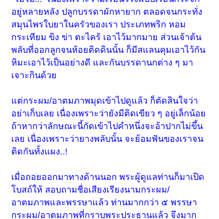
อยู่หลายหลัง ปลูกบรรดาผักหายาก ตลอดจนกระทั่ง
สมุนไพรใบยาในครัวของเรา ประเภทพริก หอม
กระเทียม ขิง ข่า ตะไคร้ เอาไว้มากมาย ส่วนเจ้าต้น
พลับที่ออกลูกจนห้อยติดดินนั้น ก็มีสแลนคุมเอาไว้กัน
หิมะเอาไว้เป็นอย่างดี และกันบรรดานกต่าง ๆ มา
เจาะกินด้วย
แต่กระผม/อาตมภาพมุดเข้าไปดูแล้ว ก็ตัดสินใจว่า
อย่าเก็บเลย เนื่องเพราะว่ายังมีติดเขียว ๆ อยู่เล็กน้อย
ถ้าหากว่าลักษณะนี้กัดเข้าไปคำหนึ่งจะอ้าปากไม่ขึ้น
เลย เนื่องเพราะว่ายางพลับนั้น จะย้อมฟันของเราจน
ติดกันทั้งแผง..!
เมื่อถอยออกมาทางด้านนอก พระผู้ดูแลท่านก็มาเปิด
โบสถ์ให้ สอบถามชื่อเสียงเรียงนามกระผม/
อาตมภาพและพรรษาแล้ว ท่านมากกว่า ๕ พรรษา
กระผม/อาตมภาพที่กราบพระประธานแล้ว จึงมาก