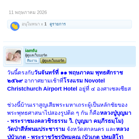
11 พฤษภาคม 2026
อนุโมทนา x
1
ดูรายการ
iamfu
ผู้ดูแลเว็บบอร์ด
ทีมงาน
ผู้ดูแลเว็บบอร์ด
วันนี้ตรงกับ
วันจันทร์ที่ ๑๑ พฤษภาคม พุทธศักราช
๒๕๖๙
อากาศยามเช้าที่
โรงแรม Novotel
Christchurch Airport Hotel
อยู่ที่ ๔ องศาเซลเซียส
ช่วงนี้บ้านเราสูญเสียพระมหาเถระผู้เป็นหลักชัยของ
พระพุทธศาสนาไปสองรูปติด ๆ กัน ก็คือ
หลวงปู่บุญมา
- พระราชมงคลวชิรธรรม วิ. (บุญมา คมฺภีรธมฺโม)
วัดป่าสีห์พนมประชาราม
จังหวัดสกลนคร และ
หลวง
ปู่บัวเกต - พระราชวัชรปัทมคุณ (บัวเกตุ ปทุมสิโร)