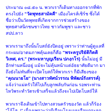
ประมาณ ๐๘.๕๐ น. พวกเราก็เดินทางออกจากที่พัก
ตรงไปยัง
"วัดพุทธสามัคคี"
เมืองไครส์เชิร์ช ซึ่งได้
ชื่อว่าเป็นวัดพุทธที่เกิดจากการช่วยสร้างของ
พุทธศาสนิกชนชาวไทย ชาวกัมพูชา และชาว
สปป.ลาว
พวกเรามาถึงนั้นโบสถ์ยังปิดอยู่ เพราะว่าท่านผู้ดูแลที่
กระผม/อาตมภาพคุ้นเคยก็คือ
"พระครูปริยัติกิตติ
วิเทศ, ดร." (พระมหาบุญเรียน ปภงฺกโร)
นั้นไม่อยู่ มี
อีกท่านหนึ่งอยู่ แม้จะไม่คุ้นหน้าแต่อัธยาศัยดีมาก มา
ถึงยังไม่ทันที่จะเปิดโบสถ์ให้พวกเรา ก็มีเสียงของ
"คุณนายโย" (นางสาวทัศน์วรรณ พิพัฒน์รังสรรค์)
แจ้งว่าแม่ครัวให้ไปเก็บลูกพลับกันก่อน รอพระท่าน
ไหว้พระทำวัตรเช้าเสร็จแล้วถึงจะไปเปิดโบสถ์ให้
พวกเราจึงเดินเข้าไปทางสวนครัวของวัด แล้วก็ร้อง
"โอ้โฮ..!" เนื่องเพราะว่ามีเรือนโรงแบบเรือนกระจก