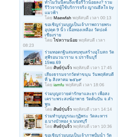
ทำไมวันนี้คนถึงเชื่อรีวิวน้อยลง? รวม
รีวิวจากผู้ใช้บริการจริง ญาณฮีลใจ by
แมวฟ้า
โดย
Maewfah
พฤหัสบดี เวลา 00:13
ขอเชิญร่วมบุญเป็นเจ้าภาพถวายพระ
อุปคุต 9 นิ้ว เนื้อทองเหลือง วัดปงค์
เชียงราย
โดย
ไข่หวานน้อย
พฤหัสบดี เวลา
08:23
ร่วมทอดกฐินสมทบทุนสร้างอุโบสถ วัด
สุพีรอนวนาราม จ.ปราจีนบุรี
15พย.69
โดย
ศิษย์รุ่นจิ๋ว
พฤหัสบดี เวลา 17:45
เสียงธรรมจากวัดท่าขนุน วันพฤหัสบดี
ที่ ๖ สิงหาคม ๒๕๖๙
โดย
iamfu
พฤหัสบดี เวลา 18:06
ร่วมบุญถวายค่ารักษาและยา เพื่อสง
เคราะพระสงฆ์อาพาธ วัดต้นปัน จ.ลํา
พูน
โดย
ศิษย์รุ่นจิ๋ว
พฤหัสบดี เวลา 14:14
ร่วมทําบุญบูรณะกุฏิพระ วัดละหาร
อ.บางบัวทอง จ.นนทบุรี
โดย
ศิษย์รุ่นจิ๋ว
พฤหัสบดี เวลา 10:36
ขอเชิญร่วมบุญเป็นเจ้าภาพปั้มน้ำ วัด