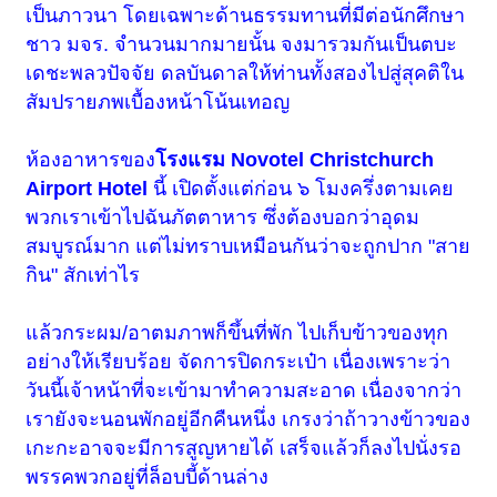
เป็นภาวนา โดยเฉพาะด้านธรรมทานที่มีต่อนักศึกษา
ชาว มจร. จำนวนมากมายนั้น จงมารวมกันเป็นตบะ
เดชะพลวปัจจัย ดลบันดาลให้ท่านทั้งสองไปสู่สุคติใน
สัมปรายภพเบื้องหน้าโน้นเทอญ
ห้องอาหารของ
โรงแรม Novotel Christchurch
Airport Hotel
นี้ เปิดตั้งแต่ก่อน ๖ โมงครึ่งตามเคย
พวกเราเข้าไปฉันภัตตาหาร ซึ่งต้องบอกว่าอุดม
สมบูรณ์มาก แต่ไม่ทราบเหมือนกันว่าจะถูกปาก "สาย
กิน" สักเท่าไร
แล้วกระผม/อาตมภาพก็ขึ้นที่พัก ไปเก็บข้าวของทุก
อย่างให้เรียบร้อย จัดการปิดกระเป๋า เนื่องเพราะว่า
วันนี้เจ้าหน้าที่จะเข้ามาทำความสะอาด เนื่องจากว่า
เรายังจะนอนพักอยู่อีกคืนหนึ่ง เกรงว่าถ้าวางข้าวของ
เกะกะอาจจะมีการสูญหายได้ เสร็จแล้วก็ลงไปนั่งรอ
พรรคพวกอยู่ที่ล็อบบี้ด้านล่าง