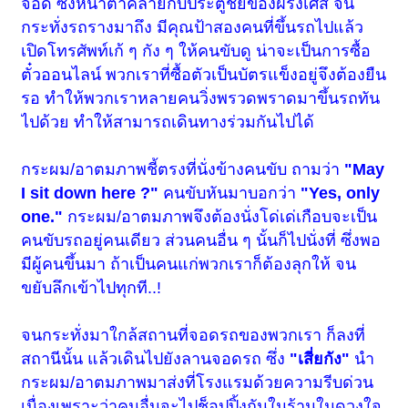
จอด ซึ่งหน้าตาคล้ายกับประตูชัยของฝรั่งเศส จน
กระทั่งรถรางมาถึง มีคุณป้าสองคนที่ขึ้นรถไปแล้ว
เปิดโทรศัพท์เก้ ๆ กัง ๆ ให้คนขับดู น่าจะเป็นการซื้อ
ตั๋วออนไลน์ พวกเราที่ซื้อตัวเป็นบัตรแข็งอยู่จึงต้องยืน
รอ ทำให้พวกเราหลายคนวิ่งพรวดพราดมาขึ้นรถทัน
ไปด้วย ทำให้สามารถเดินทางร่วมกันไปได้
กระผม/อาตมภาพชี้ตรงที่นั่งข้างคนขับ ถามว่า
"May
I sit down here ?"
คนขับหันมาบอกว่า
"Yes, only
one."
กระผม/อาตมภาพจึงต้องนั่งโด่เด่เกือบจะเป็น
คนขับรถอยู่คนเดียว ส่วนคนอื่น ๆ นั้นก็ไปนั่งที่ ซึ่งพอ
มีผู้คนขึ้นมา ถ้าเป็นคนแก่พวกเราก็ต้องลุกให้ จน
ขยับลึกเข้าไปทุกที..!
จนกระทั่งมาใกล้สถานที่จอดรถของพวกเรา ก็ลงที่
สถานีนั้น แล้วเดินไปยังลานจอดรถ ซึ่ง
"เสี่ยกัง"
นำ
กระผม/อาตมภาพมาส่งที่โรงแรมด้วยความรีบด่วน
เนื่องเพราะว่าคนอื่นจะไปช็อปปิ้งกันในร้านในดวงใจ