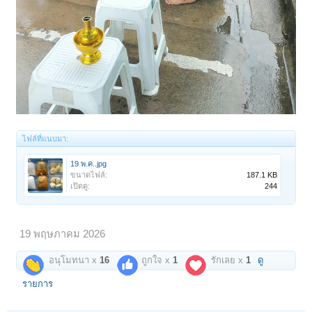
ไฟล์ที่แนบมา:
19 พ.ค..jpg
ขนาดไฟล์:
187.1 KB
เปิดดู:
244
19 พฤษภาคม 2026
อนุโมทนา x
16
ถูกใจ x
1
รักเลย x
1
ดู
รายการ