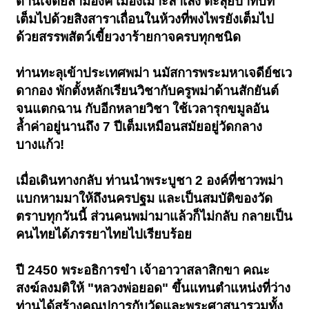
ด่านเจดีย์สามองค์ เมืองเมาะลำเลิง ตะลุยป่าทึบที่
เต็มไปด้วยสิงสาราเถื่อนในห้วงที่พงไพรยังเต็มไป
ด้วยสรรพสัตว์เขี้ยวงาร้ายกาจครบทุกชนิด
ท่านทะลุเข้าประเทศพม่า นมัสการพระมหาเจดีย์ชเว
ดากอง พักตั้งหลักเรียนวิชากับครูพม่าด้านสักยันต์
จนแตกฉาน กับอีกหลายวิชา ใช้เวลารุกขมูลอัน
ล้ำค่าอยู่นานถึง 7 ปีเต็มเหมือนสมัยอยู่วัดกลาง
บางแก้ว!
เมื่อเดินทางกลับ ท่านนำพระบูชา 2 องค์ที่ชาวพม่า
แบกหามมาให้ถึงนครปฐม และเป็นสมบัติของวัด
ตราบทุกวันนี้ ส่วนคนพม่ามาแล้วก็ไม่กลับ กลายเป็น
คนไทยได้ภรรยาไทยไปเรียบร้อย
ปี 2450 พระอธิการขำ เจ้าอาวาสลาสิกขา คณะ
สงฆ์ลงมติให้ "หลวงพ่อยอด" ขึ้นแทนตำแหน่งที่ว่าง
ท่านได้สร้างคุณูปการกับวัดและพระศาสนารวมทั้ง