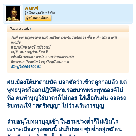
wanwi
ผู้สนับสนุนเว็บพลังจิต
ผู้สนับสนุนพิเศษ
Pattana said:
↑
วันที่ ๑๙ พฤษภาคม พ.ศ. ๒๕๖๙ ตรงกับวันอังคาร ขึ้น ๓ ค่ำ เดือน ๗ ปี
มะเมีย
ทำบุญใส่บาตรในเช้าวันนี้
อนุโมทนาบุญร่วมกันครับ
สุทินนัง วะตะเม ทานัง อาสะวักขะยาวะหัง
นิพพานะ ปัจจะโย โหตุ ปัจจุบันเนกาเล
เปิดดูไฟล์ 6670261
ฝนเมืองใต้มาตามนัด บอกชัดว่าเข้าฤดูกาลแล้ว แต่
พุทธบุตรก็ออกปฏิบัติตามรอยบาทพระพุทธองค์ไม่
ท้อ คนทำบุญใส่บาตรก็ไม่ถอย ใส่เสื้อกันฝน จอดรถ
ริมถนนให้ "สตรีทบุญ" ไม่ว่างเว้นการบุญ
ร่วมอนุโมทนาบุญเช้า ในยามช่วงค่ำก็ไม่เป็นไร
เพราะเมืองกรุงตอนนี้ ฝนก็ปรอย ชุ่มฉ่ำอยู่เหมือน