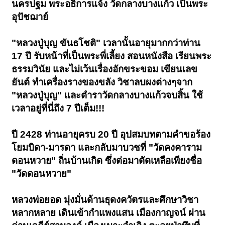
นครปฐม พระอธิการแจ้ง วัดกลางบางแก้ว เป็นพระ
อุปัชฌาย์
"หลวงปู่บุญ ขันธโชติ" เวลานั้นอายุมากกว่าท่าน
17 ปี รับหน้าที่เป็นพระพี่เลี้ยง สอนหนังสือ เรียนพระ
ธรรมวินัย และไม่เว้นเรื่องอักขระขอม เขียนเลข
ยันต์ ทำเครื่องรางของขลัง วิชาลบผงต่างๆจาก
"หลวงปู่บุญ" และตำราวัดกลางบางแก้วจบสิ้น ใช้
เวลาอยู่ที่นี่ถึง 7 ปีเต็ม!!!
ปี 2428 ท่านอายุครบ 20 ปี อุปสมบทตามคำขอร้อง
โยมบิดา-มารดา และกลับมาบวชที่ "วัดคงคาราม
ดอนหวาย" ถิ่นบ้านเกิด ซึ่งต่อมาตัดเหลือเพียงชื่อ
"วัดดอนหวาย"
หลวงพ่อยอด มุ่งมั่นด้านธุดงควัตรและศึกษาวิชา
หลากหลาย เดินเข้ากำแพงแสน เมืองกาญจน์ ผ่าน