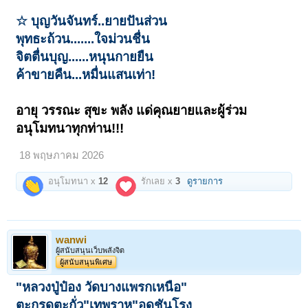
☆ บุญวันจันทร์..ยายปันส่วน
พุทธะถ้วน.......ใจม่วนชื่น
จิตตื่นบุญ......หนุนกายยืน
ค้าขายคืน...หมื่นแสนเท่า!
อายุ วรรณะ สุขะ พลัง แด่คุณยายและผู้ร่วม
อนุโมทนาทุกท่าน!!!
18 พฤษภาคม 2026
อนุโมทนา x
12
รักเลย x
3
ดูรายการ
wanwi
ผู้สนับสนุนเว็บพลังจิต
ผู้สนับสนุนพิเศษ
"หลวงปู่ป๋อง วัดบางแพรกเหนือ"
ตะกรุดตะกั่ว"เทพราหู"อุดชันโรง