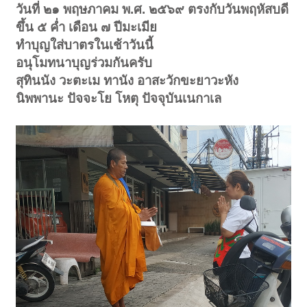
วันที่ ๒๑ พฤษภาคม พ.ศ. ๒๕๖๙ ตรงกับวันพฤหัสบดี
ขึ้น ๕ ค่ำ เดือน ๗ ปีมะเมีย
ทำบุญใส่บาตรในเช้าวันนี้
อนุโมทนาบุญร่วมกันครับ
สุทินนัง วะตะเม ทานัง อาสะวักขะยาวะหัง
นิพพานะ ปัจจะโย โหตุ ปัจจุบันเนกาเล