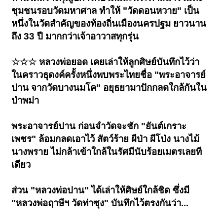
ชุมชนรอบวัดมหาศาล ทำให้ "วัดดอนหวาย" เป็น
หนึ่งในวัดสำคัญของท้องถิ่นเมืองนครปฐม ยาวนาน
ถึง 33 ปี มากกว่าเจ้าอาวาสทุกรุ่น
☆☆☆ หลวงพ่อยอด เคยเล่าให้ลูกศิษย์บันทึกไว้ว่า
ในคราวธุดงค์ครั้งหนึ่งพบพระไทยชื่อ "พระอาจารย์
ปาน จากวัดบางนมโค" อยุธยามาปักกลดใกล้กันใน
ป่าพม่า
พระอาจารย์ปาน ก่อนจำวัดจะชัก "ยันต์เกราะ
เพชร" ล้อมกลดเอาไว้ สัตว์ร้าย ผีป่า ผีโป่ง นางไม้
นางพราย ไม่กล้าเข้าใกล้ในรัศมีนับร้อยเมตรเลยที
เดียว
ส่วน "หลวงพ่อปาน" ได้เล่าให้ศิษย์ใกล้ชิด ซึ่งมี
"หลวงพ่อฤาษีฯ วัดท่าซุง" บันทึกไว้ตรงกันว่า...