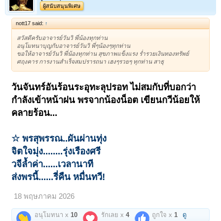
ผู้สนับสนุนพิเศษ
nott17 said:
↑
สวัสดีครับอาจารย์วันวิ พี่น้องทุกท่าน
อนุโมทนาบุญกับอาจารย์วันวิ พี่ๆน้องๆทุกท่าน
ขอให้อาจารย์วันวิ พี่น้องทุกท่าน สุขภาพแข็งแรง ร่ำรวยเงินทองทรัพย์
ศฤงคาร การงานสำเร็จสมปรารถนา เฮงๆรวยๆ ทุกท่าน สาธุ
วันจันทร์อันร้อนระอุทะลุปรอท ไม่สมกับที่บอกว่า
กำลังเข้าหน้าฝน พรจากน้องน็อต เขียนกวีน้อยให้
คลายร้อน...
☆ พรสุพรรณ..ผันผ่านทุ่ง
จิตใจมุ่ง........รุ่งเรืองศรี
วจีล้ำค่า......เวลานาที
ส่งพรนี้......รี่คืน หมื่นทวี!
18 พฤษภาคม 2026
อนุโมทนา x
10
รักเลย x
4
ถูกใจ x
1
ดู