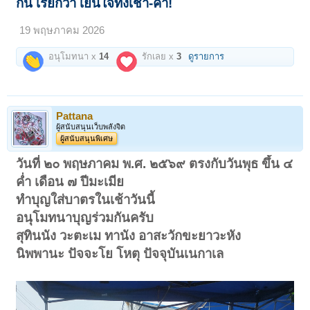
กัน เรียกว่า เย็นใจทั้งเช้า-ค่ำ!
19 พฤษภาคม 2026
อนุโมทนา x
14
รักเลย x
3
ดูรายการ
Pattana
ผู้สนับสนุนเว็บพลังจิต
ผู้สนับสนุนพิเศษ
วันที่ ๒๐ พฤษภาคม พ.ศ. ๒๕๖๙ ตรงกับวันพุธ ขึ้น ๔
ค่ำ เดือน ๗ ปีมะเมีย
ทำบุญใส่บาตรในเช้าวันนี้
อนุโมทนาบุญร่วมกันครับ
สุทินนัง วะตะเม ทานัง อาสะวักขะยาวะหัง
นิพพานะ ปัจจะโย โหตุ ปัจจุบันเนกาเล