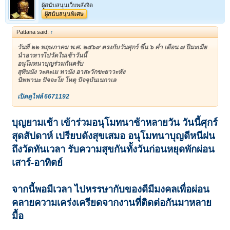
ผู้สนับสนุนเว็บพลังจิต
ผู้สนับสนุนพิเศษ
Pattana said:
↑
วันที่ ๒๒ พฤษภาคม พ.ศ. ๒๕๖๙ ตรงกับวันศุกร์ ขึ้น ๖ ค่ำ เดือน ๗ ปีมะเมีย
นำอาหารไปวัดในเช้าวันนี้
อนุโมทนาบุญร่วมกันครับ
สุทินนัง วะตะเม ทานัง อาสะวักขะยาวะหัง
นิพพานะ ปัจจะโย โหตุ ปัจจุบันเนกาเล
เปิดดูไฟล์ 6671192
บุญยามเช้า เข้าร่วมอนุโมทนาช้าหลายวัน วันนี้ศุกร์
สุดสัปดาห์ เปรียบดังสุขเสมอ อนุโมทนาบุญดีหนีฝน
ถึงวัดทันเวลา รับความสุขกันทั้งวันก่อนหยุดพักผ่อน
เสาร์-อาทิตย์
จากนี้พอมีเวลา ไปหรรษากับของดีมีมงคลเพื่อผ่อน
คลายความเคร่งเครียดจากงานที่ติดต่อกันมาหลาย
มื้อ