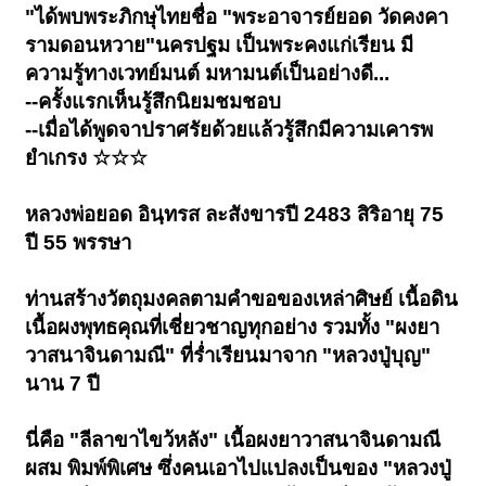
"ได้พบพระภิกษุไทยชื่อ "พระอาจารย์ยอด วัดคงคา
รามดอนหวาย"นครปฐม เป็นพระคงแก่เรียน มี
ความรู้ทางเวทย์มนต์ มหามนต์เป็นอย่างดี...
--ครั้งแรกเห็นรู้สึกนิยมชมชอบ
--เมื่อได้พูดจาปราศรัยด้วยแล้วรู้สึกมีความเคารพ
ยำเกรง ☆☆☆
หลวงพ่อยอด อินฺทรส ละสังขารปี 2483 สิริอายุ 75
ปี 55 พรรษา
ท่านสร้างวัตถุมงคลตามคำขอของเหล่าศิษย์ เนื้อดิน
เนื้อผงพุทธคุณที่เชี่ยวชาญทุกอย่าง รวมทั้ง "ผงยา
วาสนาจินดามณี" ที่ร่ำเรียนมาจาก "หลวงปู่บุญ"
นาน 7 ปี
นี่คือ "ลีลาขาไขว้หลัง" เนื้อผงยาวาสนาจินดามณี
ผสม พิมพ์พิเศษ ซึ่งคนเอาไปแปลงเป็นของ "หลวงปู่