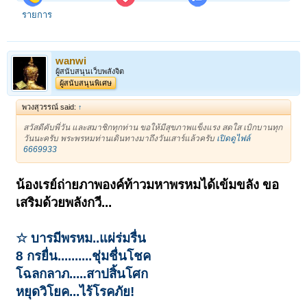
รายการ
wanwi
ผู้สนับสนุนเว็บพลังจิต
ผู้สนับสนุนพิเศษ
พวงสุวรรณ์ said:
↑
สวัสดีคับพี่วัน และสมาชิกทุกท่าน ขอให้มีสุขภาพแข็งแรง สดใส เบิกบานทุก
วันนะครับ พระพรหมท่านเดินทางมาถึงวันเสาร์แล้วครับ
เปิดดูไฟล์
6669933
น้องเรย์ถ่ายภาพองค์ท้าวมหาพรหมได้เข้มขลัง ขอ
เสริมด้วยพลังกวี...
☆ บารมีพรหม..แผ่ร่มรื่น
8 กรยื่น..........ชุ่มชื่นโชค
โฉลกลาภ.....สาปสิ้นโศก
หยุดวิโยค...ไร้โรคภัย!