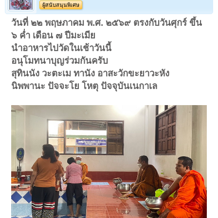
ผู้สนับสนุนพิเศษ
วันที่ ๒๒ พฤษภาคม พ.ศ. ๒๕๖๙ ตรงกับวันศุกร์ ขึ้น
๖ ค่ำ เดือน ๗ ปีมะเมีย
นำอาหารไปวัดในเช้าวันนี้
อนุโมทนาบุญร่วมกันครับ
สุทินนัง วะตะเม ทานัง อาสะวักขะยาวะหัง
นิพพานะ ปัจจะโย โหตุ ปัจจุบันเนกาเล