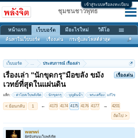
เข้าสู่ระบบหรือลงทะเบียน
ชุมชนชาวพุทธ
หน้าแรก
มีอะไรใหม่
วิดีโอ
เว็บบอร์ด
ค้นหาในเว็บบอร์ด
เรื่องเด่น
กระทู้และโพสต์ล่าสุด
เว็บบอร์ด
...
ประสบการณ์ เรื่องเล่า
เรื่องเล่า "นักขุดกรุ"มือขลัง ขมัง
เรื่องเด่น
< ย้อนกลับ
1
←
→
4173
4174
4175
4176
4177
4201
เวทย์ที่สุดในแผ่นดิน
ถัดไป >
แท็ก:
ค่าโฮสเว็บพลังจิต
นักขุดกรุ
บุญต้นน้ำ
พระเครื่อง
แก้ไข
wanwi
ผู้สนับสนุนเว็บพลังจิต