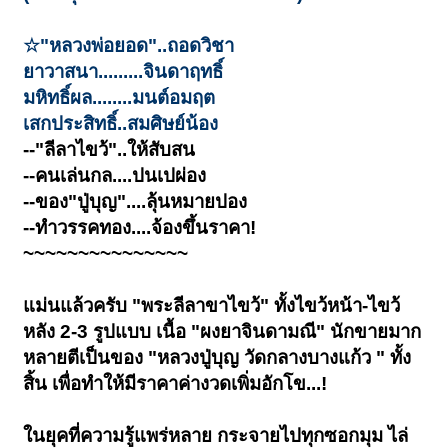
☆"หลวงพ่อยอด"..ถอดวิชา
ยาวาสนา.........จินดาฤทธิ์
มหิทธิ์ผล........มนต์อมฤต
เสกประสิทธิ์..สมศิษย์น้อง
--"ลีลาไขว้"..ให้สับสน
--คนเล่นกล....ปนเปผ่อง
--ของ"ปู่บุญ"....ลุ้นหมายปอง
--ทำวรรคทอง....จ้องขึ้นราคา!
~~~~~~~~~~~~~~~
แม่นแล้วครับ "พระลีลาขาไขว้" ทั้งไขว้หน้า-ไขว้
หลัง 2-3 รูปแบบ เนื้อ "ผงยาจินดามณี" นักขายมาก
หลายตีเป็นของ "หลวงปู่บุญ วัดกลางบางแก้ว " ทั้ง
สิ้น เพื่อทำให้มีราคาค่างวดเพิ่มอักโข...!
ในยุคที่ความรู้แพร่หลาย กระจายไปทุกซอกมุม ไล่