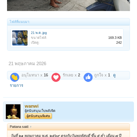
ไฟล์ที่แนบมา:
21 พ.ค..jpg
ขนาดไฟล์:
169.3 KB
เปิดดู:
242
21 พฤษภาคม 2026
อนุโมทนา x
16
รักเลย x
2
ถูกใจ x
1
ดู
รายการ
wanwi
ผู้สนับสนุนเว็บพลังจิต
ผู้สนับสนุนพิเศษ
Pattana said:
↑
วันที่ ๒๑ พฤษภาคม พ.ศ. ๒๕๖๙ ตรงกับวันพฤหัสบดี ขึ้น ๕ ค่ำ เดือน ๗ ปี