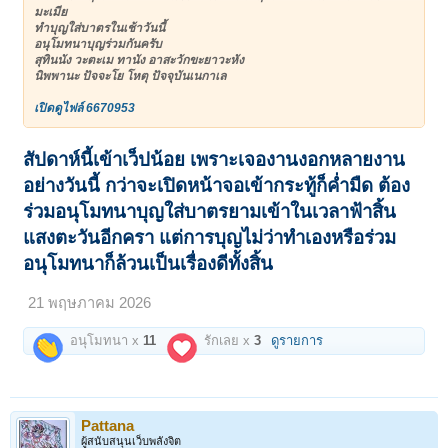
มะเมีย
ทำบุญใส่บาตรในเช้าวันนี้
อนุโมทนาบุญร่วมกันครับ
สุทินนัง วะตะเม ทานัง อาสะวักขะยาวะหัง
นิพพานะ ปัจจะโย โหตุ ปัจจุบันเนกาเล
เปิดดูไฟล์ 6670953
สัปดาห์นี้เข้าเว็ปน้อย เพราะเจองานงอกหลายงาน
อย่างวันนี้ กว่าจะเปิดหน้าจอเข้ากระทู้ก็ค่ำมืด ต้อง
ร่วมอนุโมทนาบุญใส่บาตรยามเข้าในเวลาฟ้าสิ้น
แสงตะวันอีกครา แต่การบุญไม่ว่าทำเองหรือร่วม
อนุโมทนาก็ล้วนเป็นเรื่องดีทั้งสิ้น
21 พฤษภาคม 2026
อนุโมทนา x
11
รักเลย x
3
ดูรายการ
Pattana
ผู้สนับสนุนเว็บพลังจิต