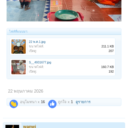
ไฟล์ที่แนบมา:
22 พ.ค.1.jpg
ขนาดไฟล์:
211.1 KB
เปิดดู:
207
S__4931677.jpg
ขนาดไฟล์:
160.7 KB
เปิดดู:
192
22 พฤษภาคม 2026
อนุโมทนา x
16
ถูกใจ x
1
ดูรายการ
wanwi