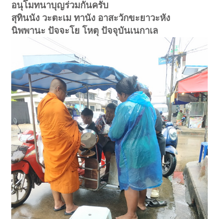
อนุโมทนาบุญร่วมกันครับ
สุทินนัง วะตะเม ทานัง อาสะวักขะยาวะหัง
นิพพานะ ปัจจะโย โหตุ ปัจจุบันเนกาเล