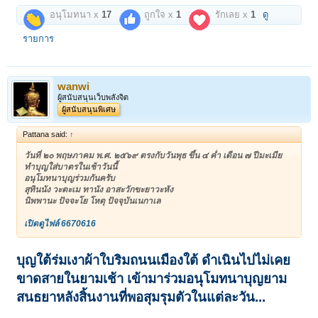
อนุโมทนา x
17
ถูกใจ x
1
รักเลย x
1
ดู
รายการ
wanwi
ผู้สนับสนุนเว็บพลังจิต
ผู้สนับสนุนพิเศษ
Pattana said:
↑
วันที่ ๒๐ พฤษภาคม พ.ศ. ๒๕๖๙ ตรงกับวันพุธ ขึ้น ๔ ค่ำ เดือน ๗ ปีมะเมีย
ทำบุญใส่บาตรในเช้าวันนี้
อนุโมทนาบุญร่วมกันครับ
สุทินนัง วะตะเม ทานัง อาสะวักขะยาวะหัง
นิพพานะ ปัจจะโย โหตุ ปัจจุบันเนกาเล
เปิดดูไฟล์ 6670616
บุญใต้ร่มเงาผ้าใบริมถนนเมืองใต้ ดำเนินไปไม่เคย
ขาดสายในยามเช้า เข้ามาร่วม
อนุโมทนาบุญยาม
สนธยาหลังสิ้นงานที่พอสุมรุมตัวในแต่ละวัน...