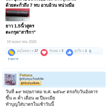
ด้วยตะกั่วถึง 7 ทบ อวบอ้วน หน่วงมือ
ยาว 1.5นิ้วสูตร
ตะกรุด"สาริกา"
18 พฤษภาคม 2026
อนุโมทนา x
17
รักเลย x
3
ถูกใจ x
1
ดู
รายการ
Pattana
ผู้สนับสนุนเว็บพลังจิต
ผู้สนับสนุนพิเศษ
วันที่ ๑๙ พฤษภาคม พ.ศ. ๒๕๖๙ ตรงกับวันอังคาร
ขึ้น ๓ ค่ำ เดือน ๗ ปีมะเมีย
ทำบุญใส่บาตรในเช้าวันนี้