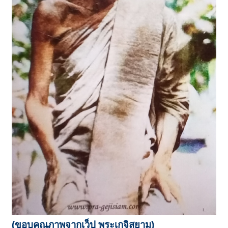
(ขอบคุณภาพจากเว็ป พระเกจิสยาม)