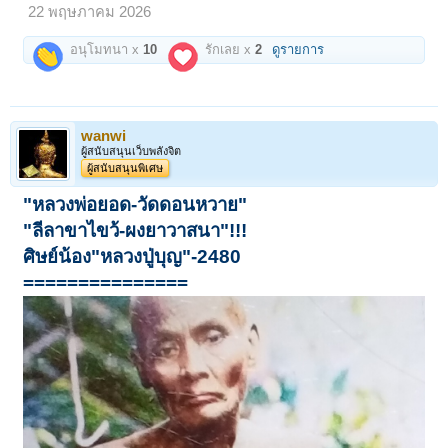
22 พฤษภาคม 2026
อนุโมทนา x
10
รักเลย x
2
ดูรายการ
wanwi
ผู้สนับสนุนเว็บพลังจิต
ผู้สนับสนุนพิเศษ
"หลวงพ่อยอด-วัดดอนหวาย"
"ลีลาขาไขว้-ผงยาวาสนา"!!!
ศิษย์น้อง"หลวงปู่บุญ"-2480
===============