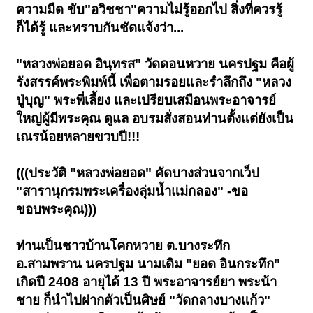
ความมืด ขับ"อวิชชา"ความไม่รู้ออกไป สิ่งที่ควรรู้
ก็ได้รู้ และทราบกันชัดแจ้งว่า...
"หลวงพ่อยอด อินฺทรส" วัดดอนหวาย นครปฐม คือผู้
รังสรรค์พระพิมพ์นี้ เพื่อตามรอยและรำลึกถึง "หลวง
ปู่บุญ" พระพี่เลี้ยง และเปรียบเสมือนพระอาจารย์
ใหญ่ผู้มีพระคุณ ดูแล อบรมสั่งสอนท่านตั้งแต่ยังเป็น
เณรน้อยหลายขวบปี!!!
(((ประวัติ "หลวงพ่อยอด" คัดบางส่วนจากเว็ป
"สารานุกรมพระเครื่องลุ่มน้ำแม่กลอง" -ขอ
ขอบพระคุณ)))
ท่านเป็นชาวบ้านโคกหวาย ต.บางระทึก
อ.สามพราน นครปฐม นามเดิม "ยอด อินกระทึก"
เกิดปี 2408 อายุได้ 13 ปี พระอาจารย์ยา พระน้า
ชาย ก็นำไปฝากตัวเป็นศิษย์ "วัดกลางบางแก้ว"