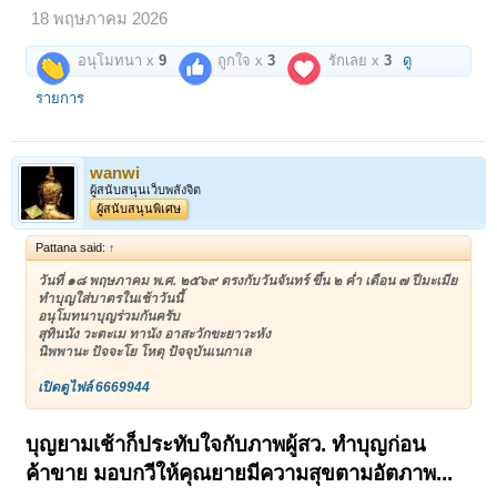
18 พฤษภาคม 2026
อนุโมทนา x
9
ถูกใจ x
3
รักเลย x
3
ดู
รายการ
wanwi
ผู้สนับสนุนเว็บพลังจิต
ผู้สนับสนุนพิเศษ
Pattana said:
↑
วันที่ ๑๘ พฤษภาคม พ.ศ. ๒๕๖๙ ตรงกับวันจันทร์ ขึ้น ๒ ค่ำ เดือน ๗ ปีมะเมีย
ทำบุญใส่บาตรในเช้าวันนี้
อนุโมทนาบุญร่วมกันครับ
สุทินนัง วะตะเม ทานัง อาสะวักขะยาวะหัง
นิพพานะ ปัจจะโย โหตุ ปัจจุบันเนกาเล
เปิดดูไฟล์ 6669944
บุญยามเช้าก็ประทับใจกับภาพผู้สว. ทำบุญก่อน
ค้าขาย มอบกวีให้คุณยายมีความสุขตามอัตภาพ...