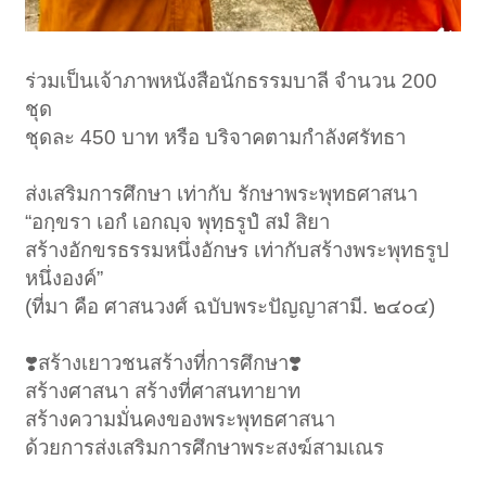
ร่วมเป็นเจ้าภาพหนังสือนักธรรมบาลี จำนวน 200
ชุด
ชุดละ 450 บาท หรือ บริจาคตามกำลังศรัทธา
ส่งเสริมการศึกษา เท่ากับ รักษาพระพุทธศาสนา
“อกฺขรา เอกํ เอกญฺจ พุทฺธรูปํ สมํ สิยา
สร้างอักขรธรรมหนึ่งอักษร เท่ากับสร้างพระพุทธรูป
หนึ่งองค์”
(ที่มา คือ ศาสนวงศ์ ฉบับพระปัญญาสามี. ๒๔๐๔)
❣️สร้างเยาวชนสร้างที่การศึกษา❣️
สร้างศาสนา สร้างที่ศาสนทายาท
สร้างความมั่นคงของพระพุทธศาสนา
ด้วยการส่งเสริมการศึกษาพระสงฆ์สามเณร