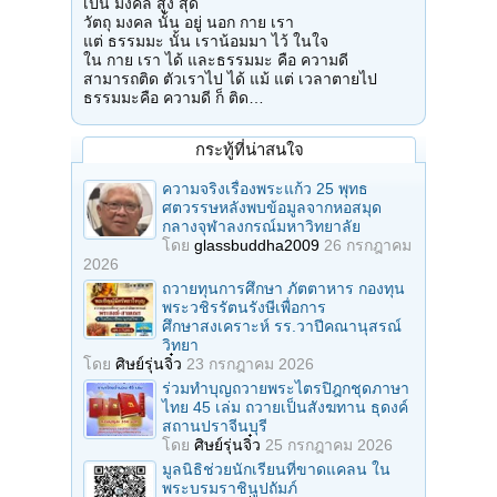
เป็น มงคล สูง สุด
วัตถุ มงคล นั้น อยู่ นอก กาย เรา
แต่ ธรรมมะ นั้น เราน้อมมา ไว้ ในใจ
ใน กาย เรา ได้ และธรรมมะ คือ ความดี
สามารถติด ตัวเราไป ได้ แม้ แต่ เวลาตายไป
ธรรมมะคือ ความดี ก็ ติด…
กระทู้ที่น่าสนใจ
ความจริงเรื่องพระแก้ว 25 พุทธ
ศตวรรษหลังพบข้อมูลจากหอสมุด
กลางจุฬาลงกรณ์มหาวิทยาลัย
โดย
glassbuddha2009
26 กรกฎาคม
2026
ถวายทุนการศึกษา ภัตตาหาร กองทุน
พระวชิรรัตนรังษีเพื่อการ
ศึกษาสงเคราะห์ รร.วาปีคณานุสรณ์
วิทยา
โดย
ศิษย์รุ่นจิ๋ว
23 กรกฎาคม 2026
ร่วมทําบุญถวายพระไตรปิฎกชุดภาษา
ไทย 45 เล่ม ถวายเป็นสังฆทาน ธุดงค์
สถานปราจีนบุรี
โดย
ศิษย์รุ่นจิ๋ว
25 กรกฎาคม 2026
มูลนิธิช่วยนักเรียนที่ขาดแคลน ใน
พระบรมราชินูปถัมภ์