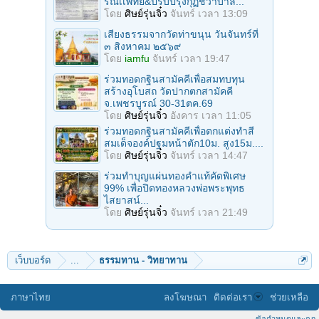
รณ์เเพทย์&ปรับปรุงกุฏิชีวาบาล...
โดย
ศิษย์รุ่นจิ๋ว
จันทร์ เวลา 13:09
เสียงธรรมจากวัดท่าขนุน วันจันทร์ที่
๓ สิงหาคม ๒๕๖๙
โดย
iamfu
จันทร์ เวลา 19:47
ร่วมทอดกฐินสามัคคีเพื่อสมทบทุน
สร้างอุโบสถ วัดปากตกสามัคคี
จ.เพชรบูรณ์ 30-31ตค.69
โดย
ศิษย์รุ่นจิ๋ว
อังคาร เวลา 11:05
ร่วมทอดกฐินสามัคคีเพื่อตกแต่งทำสี
สมเด็จองค์ปฐมหน้าตัก10ม. สูง15ม....
โดย
ศิษย์รุ่นจิ๋ว
จันทร์ เวลา 14:47
ร่วมทําบุญแผ่นทองคำแท้คัดพิเศษ
99% เพื่อปิดทองหลวงพ่อพระพุทธ
ไสยาสน์...
โดย
ศิษย์รุ่นจิ๋ว
จันทร์ เวลา 21:49
เว็บบอร์ด
...
ธรรมทาน - วิทยาทาน
ภาษาไทย
ลงโฆษณา
ติดต่อเรา
ช่วยเหลือ
ข้อกำหนดและกฎ