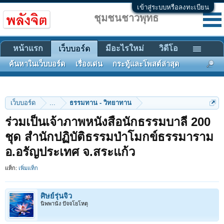
เข้าสู่ระบบหรือลงทะเบียน
ชุมชนชาวพุทธ
หน้าแรก
มีอะไรใหม่
วิดีโอ
เว็บบอร์ด
ค้นหาในเว็บบอร์ด
เรื่องเด่น
กระทู้และโพสต์ล่าสุด
เว็บบอร์ด
...
ธรรมทาน - วิทยาทาน
ร่วมเป็นเจ้าภาพหนังสือนักธรรมบาลี 200
ชุด สำนักปฏิบัติธรรมป่าโมกข์ธรรมาราม
อ.อรัญประเทศ จ.สระแก้ว
แท็ก:
เพิ่มแท็ก
ศิษย์รุ่นจิ๋ว
นิพพานัง ปัจจโยโหตุ