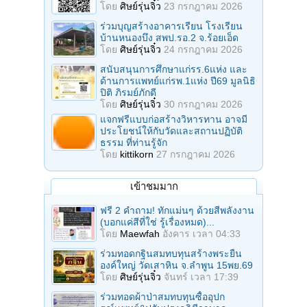
โดย
ศิษย์รุ่นจิ๋ว
23 กรกฎาคม 2026
ร่วมบุญสร้างอาคารเรียน โรงเรียน
บ้านหนองบึง สพป.รอ.2 จ.ร้อยเอ็ด
โดย
ศิษย์รุ่นจิ๋ว
24 กรกฎาคม 2026
สนับสนุนการศึกษาแก่รร.6แห่ง และ
ด้านการแพทย์แก่รพ.1แห่ง ปี69 มูลนิธิ
ปิติ ภิรมย์ภักดี
โดย
ศิษย์รุ่นจิ๋ว
30 กรกฎาคม 2026
แจกฟรีแบบก่อสร้างวิหารทาน อาจมี
ประโยชน์ให้กับวัดและสถานปฏิบัติ
ธรรม ที่ท่านรู้จัก
โดย
kittikorn
27 กรกฎาคม 2026
เข้าชมมาก
ฟรี 2 คำถาม! ทักแม่นๆ ด้วยสีพลังงาน
(บอกแค่สีที่ใช่ รู้เรื่องหมด)...
โดย
Maewfah
อังคาร เวลา 04:33
ร่วมทอดกฐินสมทบทุนสร้างพระยืน
องค์ใหญ่ วัดเสาหิน จ.ลําพูน 15พย.69
โดย
ศิษย์รุ่นจิ๋ว
จันทร์ เวลา 17:39
ร่วมทอดผ้าป่าสมทบทุนซื้ออุปก