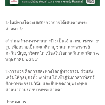
✨ไม่มีทางใดจะเลิศยิ่งกว่าการได้เดินตามพระ
ศาสดา ✨
✅ ร่วมสร้างมหาทานบารมี : เป็นเจ้าภาพบวชพระ ๙
รูป เพื่อถวายเป็นกตเวทิตาบูชาแด่ พระอาจารย์
ตะวัน ปัญญาวัฒฑโก เนื่องในโอกาสวันกตเวทิตา ๗
พฤษภาคม ๒๕๖๙
✨การบวชคือการสละทางโลกสู่ทางธรรม ร่วมส่ง
เสริมให้กุลบุตรทั้ง ๙ ท่าน ได้เข้าสู่ร่มกาสาวพัสตร์
ศึกษาพระธรรมวินัย และสืบทอดอายุพระพุทธ
ศาสนาตามรอยบาทพระศาสดา
กำหนดการ :