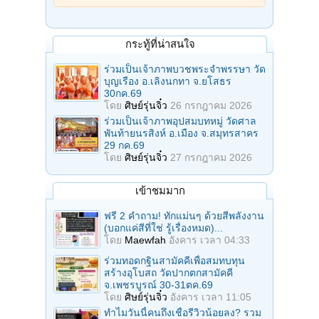
กระทู้ที่น่าสนใจ
ร่วมเป็นเจ้าภาพบวชพระจำพรรษา วัด
บุญเรือง อ.เลิงนกทา จ.ยโสธร
30กค.69
โดย
ศิษย์รุ่นจิ๋ว
26 กรกฎาคม 2026
ร่วมเป็นเจ้าภาพอุปสมบทหมู่ วัดศาล
พันท้ายนรสิงห์ อ.เมือง จ.สมุทรสาคร
29 กค.69
โดย
ศิษย์รุ่นจิ๋ว
27 กรกฎาคม 2026
เข้าชมมาก
ฟรี 2 คำถาม! ทักแม่นๆ ด้วยสีพลังงาน
(บอกแค่สีที่ใช่ รู้เรื่องหมด)...
โดย
Maewfah
อังคาร เวลา 04:33
ร่วมทอดกฐินสามัคคีเพื่อสมทบทุน
สร้างอุโบสถ วัดปากตกสามัคคี
จ.เพชรบูรณ์ 30-31ตค.69
โดย
ศิษย์รุ่นจิ๋ว
อังคาร เวลา 11:05
ทำไมวันนี้คนถึงเชื่อรีวิวน้อยลง? รวม