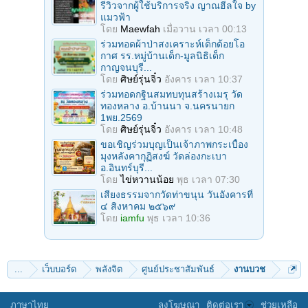
รีวิวจากผู้ใช้บริการจริง ญาณฮีลใจ by
แมวฟ้า
โดย
Maewfah
เมื่อวาน เวลา 00:13
ร่วมทอดผ้าป่าสงเคราะห์เด็กด้อยโอ
กาศ รร.หมู่บ้านเด็ก-มูลนิธิเด็ก
กาญจนบุรี...
โดย
ศิษย์รุ่นจิ๋ว
อังคาร เวลา 10:37
ร่วมทอดกฐินสมทบทุนสร้างเมรุ วัด
ทองหลาง อ.บ้านนา จ.นครนายก
1พย.2569
โดย
ศิษย์รุ่นจิ๋ว
อังคาร เวลา 10:48
ขอเชิญร่วมบุญเป็นเจ้าภาพกระเบื้อง
มุงหลังคากุฏิสงฆ์ วัดล่องกะเบา
อ.อินทร์บุรี...
โดย
ไข่หวานน้อย
พุธ เวลา 07:30
เสียงธรรมจากวัดท่าขนุน วันอังคารที่
๔ สิงหาคม ๒๕๖๙
โดย
iamfu
พุธ เวลา 10:36
...
เว็บบอร์ด
พลังจิต
ศูนย์ประชาสัมพันธ์
งานบวช
ภาษาไทย
ลงโฆษณา
ติดต่อเรา
ช่วยเหลือ