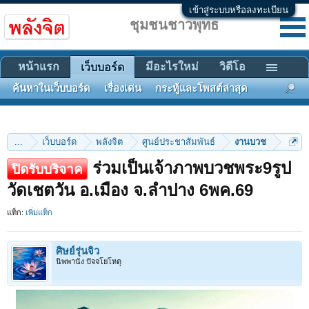
เข้าสู่ระบบหรือลงทะเบียน
ชุมชนชาวพุทธ
หน้าแรก
มีอะไรใหม่
วิดีโอ
เว็บบอร์ด
ค้นหาในเว็บบอร์ด
เรื่องเด่น
กระทู้และโพสต์ล่าสุด
...
เว็บบอร์ด
พลังจิต
ศูนย์ประชาสัมพันธ์
งานบวช
ร่วมเป็นเจ้าภาพบวชพระ9รูป
ปิดรับบริจาค
วัดเชตวัน อ.เมือง จ.ลำปาง 6พค.69
แท็ก:
เพิ่มแท็ก
ศิษย์รุ่นจิ๋ว
นิพพานัง ปัจจโยโหตุ