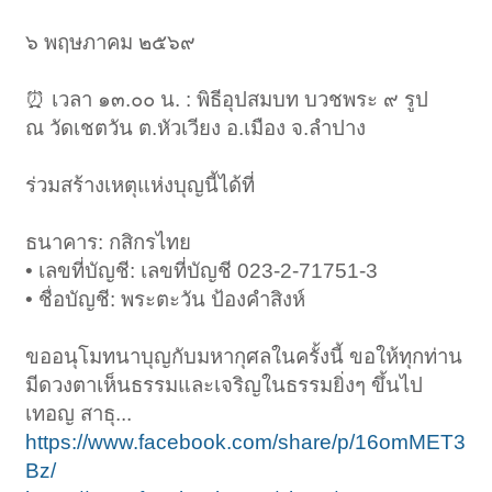
️๖ พฤษภาคม ๒๕๖๙
⏰ เวลา ๑๓.๐๐ น. : พิธีอุปสมบท บวชพระ ๙ รูป
ณ วัดเชตวัน ต.หัวเวียง อ.เมือง จ.ลำปาง
ร่วมสร้างเหตุแห่งบุญนี้ได้ที่
ธนาคาร: กสิกรไทย
• เลขที่บัญชี: เลขที่บัญชี 023-2-71751-3
• ชื่อบัญชี: พระตะวัน ป้องคำสิงห์
ขออนุโมทนาบุญกับมหากุศลในครั้งนี้ ขอให้ทุกท่าน
มีดวงตาเห็นธรรมและเจริญในธรรมยิ่งๆ ขึ้นไป
เทอญ สาธุ...
https://www.facebook.com/share/p/16omMET3
Bz/