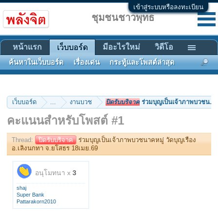
เข้าสู่ระบบหรือลงทะเบียน
ชุมชนชาวพุทธ
หน้าแรก
มีอะไรใหม่
วิดีโอ
เว็บบอร์ด
ค้นหาในเว็บบอร์ด
เรื่องเด่น
กระทู้และโพสต์ล่าสุด
เว็บบอร์ด
...
งานบวช
ปิดรับบริจาค
ร่วมบุญเป็นเจ้าภาพบวชนาคหม
คะแนนสำหรับโพสต์ #1
Thread:
ปิดรับบริจาค
ร่วมบุญเป็นเจ้าภาพบวชนาคหมู่ วัดบุญเรือง
อ.เลิงนกทา จ.ยโสธร 18เมย.69
อนุโมทนา x
3
shaj
Super Bank
Pattarakorn2010