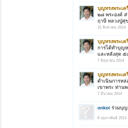
บุญทรงพระเครื
๒๘ พระองค์ ส่
ฤาษี หลวงปู่ศ
15 สิงหาคม 2014
บุญทรงพระเครื
การได้ทำบุญห
และหลังสุด ๕
7 มิถุนายน 2014
บุญทรงพระเครื
ดำเนินการหล่อ
เขาพระ ท่านพร
7 มีนาคม 2014
onkoi
ร่วมบุ
8 กุมภาพันธ์ 2014