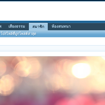
พ
เสียงธรรม
ห้องสนทนา
สมาชิก
โปรไฟล์ที่ถูกโพสต์ล่าสุด