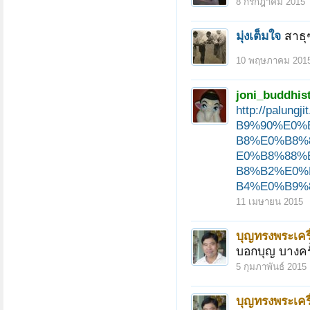
8 กรกฎาคม 2015
มุ่งเต็มใจ
สาธุ
10 พฤษภาคม 201
joni_buddhis
http://pal
B9%90%E0%
B8%E0%B8%
E0%B8%88%
B8%B2%E0%
B4%E0%B9%8
11 เมษายน 2015
บุญทรงพระเครื
บอกบุญ บางครั
5 กุมภาพันธ์ 2015
บุญทรงพระเครื