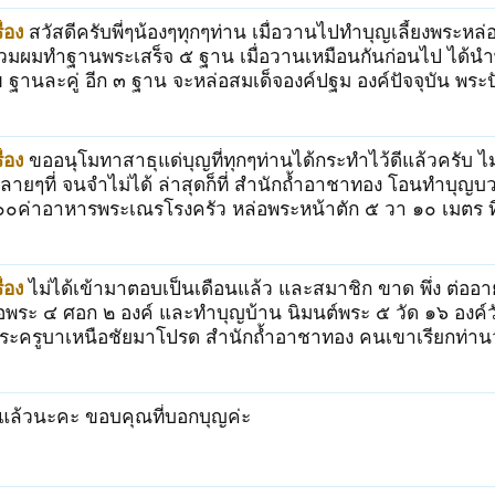
่อง
สวัสดีครับพี่ๆน้องๆทุกๆท่าน เมื่อวานไปทำบุญเลี้ยงพระหล
วมผมทำฐานพระเสร็จ ๕ ฐาน เมื่อวานเหมือนกันก่อนไป ได้นำพร
ุข ฐานละคู่ อีก ๓ ฐาน จะหล่อสมเด็จองค์ปฐม องค์ปัจจุบัน พร
่อง
ขออนุโมทาสาธุแด่บุญที่ทุกๆท่านได้กระทำไว้ดีแล้วครับ
ลายๆที่ จนจำไม่ได้ ล่าสุดก็ที่ สำนักถ้ำอาชาทอง โอนทำบ
๐๐ค่าอาหารพระเณรโรงครัว หล่อพระหน้าตัก ๕ วา ๑๐ เมตร ที
่อง
ไม่ได้เข้ามาตอบเป็นเดือนแล้ว และสมาชิก ขาด พึ่ง ต่ออา
พระ ๔ ศอก ๒ องค์ และทำบุญบ้าน นิมนต์พระ ๕ วัด ๑๖ องค์วัดท่
ะครูบาเหนือชัยมาโปรด สำนักถ้ำอาชาทอง คนเขาเรียกท่านว่า ค
ญแล้วนะคะ ขอบคุณที่บอกบุญค่ะ