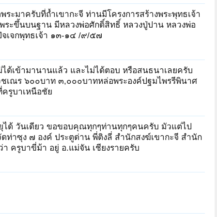
่อพระมาครับที่ถ้ำเขากะจี ท่านมีโครงการสร้างพระพุทธเจ้า
ะขึ้นบนฐาน มีหลวงพ่อศักดิ์สิทธิ์ หลวงปู่ปาน หลวงพ่อ
ะปัจเจกพุทธเจ้า ๑๓-๑๔ /๙/๕๗
 ไม่ได้เข้ามานานแล้ว และไม่ได้ตอบ หรือสนธนาเลยครับ
ุญบวชเณร ๖๐๐บาท ๓,๐๐๐บาทหล่อพระองค์ปฐมไพรรีพินาศ
่ครูบาเหนือชัย
ยุได้ วันเดียว ขอขอบคุณทุกๆท่านทุกๆคนครับ มัวแต่ไป
าซุง ๗ องค์ ประตูด่าน พี่ติงลี่ สำนักสงฆ์เขากะจี สำนัก
รูบาขี่ม้า อยู่ อ.แม่จัน เชียงรายครับ