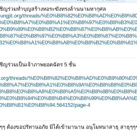
ชิญร่วมทำบุญสร้างหอระฆังทรงล้านนามหากุศล
/palungjit.org/threads/%E0%B8%82%E0%B8%AD%E0
%E0%B8%A7%E0%B8%A1%E0%B8%97%E0%B8%B3%E
0%B9%89%E0%B8%B2%E0%B8%87%E0%B8%AB%E0%
B8%87%E0%B8%97%E0%B8%A3%E0%B8%87%E0%B8%
B2%E0%B8%A1%E0%B8%AB%E0%B8%B2%E0%B8%81%E0
ชิญร่วมเป็นเจ้าภาพยอดฉัตร 5 ชั้น
ungjit.org/threads/%E0%B8%82%E0%B8%AD%E0%B9%
%B8%A7%E0%B8%A1%E0%B8%9A%E0%B8%B8%E0%B
8%B8%E0%B8%A8%E0%B8%A5%E0%B8%8B%E0%B8%
8%E0%B8%94%E0%B8%B4%E0%B8%99%E0%B8%AA%
%B8%B1%E0%B8%94.564152/page-4
ๆๆๆ ต้องขอปรัทานอภัย มิได้เข้ามานาน อนุโมทนาสาธุ สาธุๆๆ