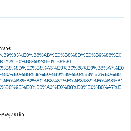
วิหาร
8D%E0%B9%83%E0%B8%AB%E0%B8%8D%E0%B9%88%E0
%A2%E0%B8%B2%E0%B8%81-
0%B8%8D%E0%B8%A3%E0%B9%88%E0%B8%A7%E0
%80%E0%B8%88%E0%B9%89%E0%B8%B2%E0%B8
9%E0%B8%B2%E0%B8%87%E0%B8%89%E0%B8%B1
0%B8%9E%E0%B8%A3%E0%B8%B0%E0%B8%A7%E
ระพุทธเจ้า