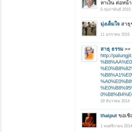
หาเงิน ต่อหน้
5 กุมภาพันธ์ 2015
มุ่งเต็มใจ
สาธุ
11 มกราคม 2015
สาธุ ธรรม
>> 
http://pal
%B8%AA%E0
%E0%B8%82
%B8%A1%E0
%A0%E0%B8
%E0%B8%95
0%B8%B4%E
29 ธันวาคม 2014
thaiput
ขอเชิ
1 พฤศจิกายน 201