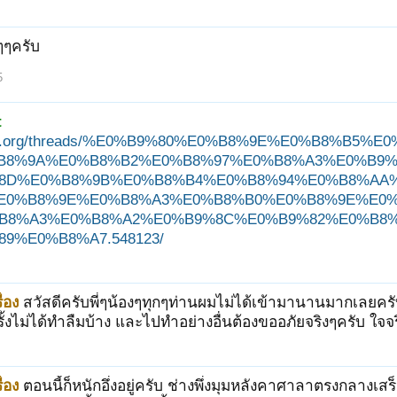
ๆๆครับ
5
t
ungjit.org/threads/%E0%B9%80%E0%B8%9E%E0%B8%
B8%9A%E0%B8%B2%E0%B8%97%E0%B8%A3%E0%B9
8D%E0%B8%9B%E0%B8%B4%E0%B8%94%E0%B8%AA
E0%B8%9E%E0%B8%A3%E0%B8%B0%E0%B8%9E%E0
B8%A3%E0%B8%A2%E0%B9%8C%E0%B9%82%E0%B8%
9%E0%B8%A7.548123/
่อง
สวัสดีครับพี่ๆน้องๆทุกๆท่านผมไม่ได้เข้ามานานมากเลยครั
้งไม่ได้ทำลืมบ้าง และไปทำอย่างอื่นต้องขออภัยจริงๆครับ ใจจริ
่อง
ตอนนี้ก็หนักอึ่งอยู่ครับ ช่างพึ่งมุมหลังคาศาลาตรงกลางเสร