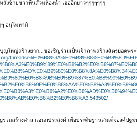
าหลังซ้ายขวาพื้นส้วมห้องน้ำ เฮ่ออีกยาวๆๆๆๆๆๆๆ
ๆๆ อนุโมทามิ
บุญใหญ่สร้างยาก...ขอเชิญร่วมเป็นเจ้าภาพสร้างฉัตรยอดพระ
ungjit.org/threads/%E0%B8%9A%E0%B8%B8%E0%B8%
%B8%A3%E0%B9%89%E0%B8%B2%E0%B8%87%E0%B8
%E0%B8%AD%E0%B9%80%E0%B8%8A%E0%B8%B4%E
%B9%80%E0%B8%9B%E0%B9%87%E0%B8%99%E0%B9
%B2%E0%B8%9E%E0%B8%AA%E0%B8%A3%E0%B9%8
%E0%B8%A3%E0%B8%A2%E0%B8%AD%E0%B8%94%E
0%B8%AB%E0%B8%B2%E0%B8%A3.543502/
ญร่วมสร้างศาลาเอนกประสงค์ เพื่อประดิษฐานสมเด็จองค์ปฐมพ
4