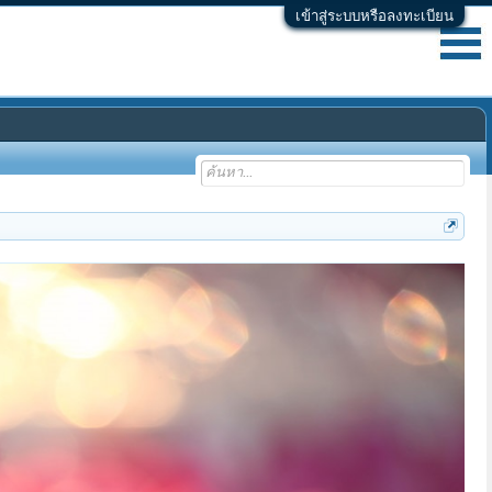
เข้าสู่ระบบหรือลงทะเบียน