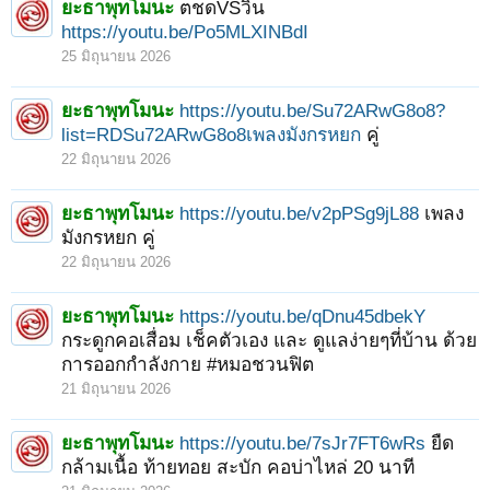
ยะธาพุทโมนะ
ตชดVSวิน
https://youtu.be/Po5MLXINBdI
25 มิถุนายน 2026
ยะธาพุทโมนะ
https://youtu.be/Su72ARwG8o8?
list=RDSu72ARwG8o8เพลงมังกรหยก
คู่
22 มิถุนายน 2026
ยะธาพุทโมนะ
https://youtu.be/v2pPSg9jL88
เพลง
มังกรหยก คู่
22 มิถุนายน 2026
ยะธาพุทโมนะ
https://youtu.be/qDnu45dbekY
กระดูกคอเสื่อม เช็คตัวเอง และ ดูแลง่ายๆที่บ้าน ด้วย
การออกกำลังกาย #หมอชวนฟิต
21 มิถุนายน 2026
ยะธาพุทโมนะ
https://youtu.be/7sJr7FT6wRs
ยืด
กล้ามเนื้อ ท้ายทอย สะบัก คอบ่าไหล่ 20 นาที