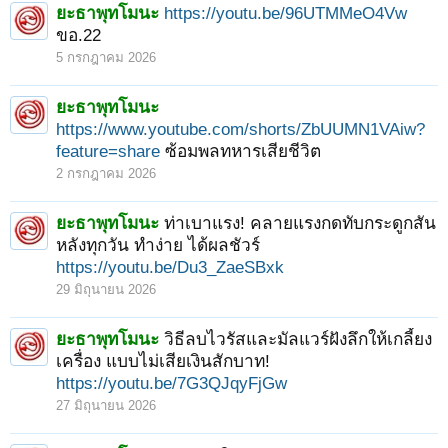
ยะธาพุทโมนะ
https://youtu.be/96UTMMeO4Vw
ขอ.22
5 กรกฎาคม 2026
ยะธาพุทโมนะ
https://www.youtube.com/shorts/ZbUUMN1VAiw?
feature=share
ซ้อมพลทหารเสียชีวิต
1
2
3
4
5
6
→
14
ถัดไป >
2 กรกฎาคม 2026
ยะธาพุทโมนะ
ท่าเบาแรง! คลายแรงกดทับกระดูกสัน
หลังทุกวัน ทำง่าย ได้ผลชัวร์
https://youtu.be/Du3_ZaeSBxk
29 มิถุนายน 2026
ยะธาพุทโมนะ
วิธีลบไวรัสและมัลแวร์ฝังลึกให้เกลี้ยง
เครื่อง แบบไม่เสียเงินสักบาท!
https://youtu.be/7G3QJqyFjGw
27 มิถุนายน 2026