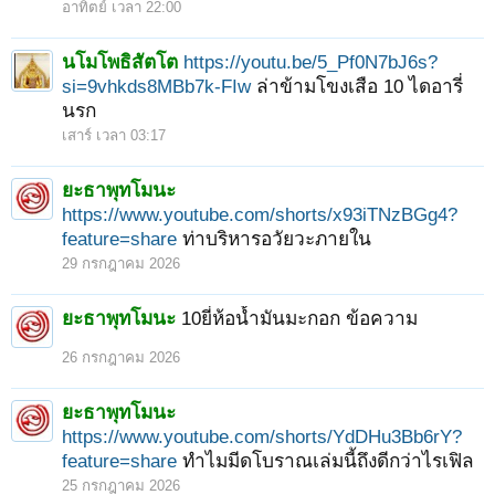
อาทิตย์ เวลา 22:00
นโมโพธิสัตโต
https://youtu.be/5_Pf0N7bJ6s?
si=9vhkds8MBb7k-FIw
ล่าข้ามโขงเสือ 10 ไดอารี่
นรก
เสาร์ เวลา 03:17
ยะธาพุทโมนะ
https://www.youtube.com/shorts/x93iTNzBGg4?
feature=share
ท่าบริหารอวัยวะภายใน
29 กรกฎาคม 2026
ยะธาพุทโมนะ
10ยี่ห้อน้ำมันมะกอก ข้อความ
26 กรกฎาคม 2026
ยะธาพุทโมนะ
https://www.youtube.com/shorts/YdDHu3Bb6rY?
feature=share
ทำไมมีดโบราณเล่มนี้ถึงดีกว่าไรเฟิล
25 กรกฎาคม 2026