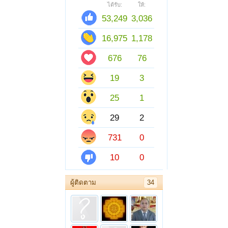
ได้รับ:
ให้:
53,249
3,036
16,975
1,178
676
76
19
3
25
1
29
2
731
0
10
0
ผู้ติดตาม
34